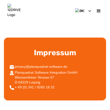
DE
Impressum
privacy@planquadrat-software.de
Planquadrat Software-Integration GmbH
Weissenfelser Strasse 67
D-04229 Leipzig
+ 49 (0) 341 / 9260 18 32