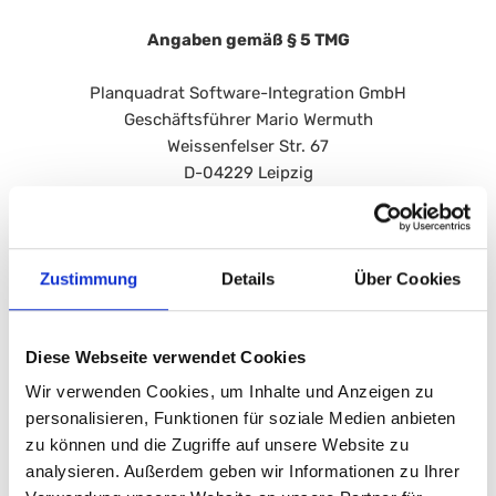
Angaben gemäß § 5 TMG
Planquadrat Software-Integration GmbH
‍Geschäftsführer Mario Wermuth
Weissenfelser Str. 67
D-04229 Leipzig
Handelsregister Leipzig HRB 24350
Steuernr.: 232/116/03739
Zustimmung
Details
Über Cookies
Ust ID: DE260395522
Verantwortlich für den Inhalt nach § 55 Abs. 2 RStV: Mario
Wermuth
Diese Webseite verwendet Cookies
Die Inhalte dieser Website werden mit größtmöglicher
Wir verwenden Cookies, um Inhalte und Anzeigen zu
Sorgfalt recherchiert und implementiert. Eine Haftung für
personalisieren, Funktionen für soziale Medien anbieten
die Richtigkeit, Vollständigkeit und Aktualität dieser
zu können und die Zugriffe auf unsere Website zu
Webseiten kann trotz sorgfältiger Prüfung nicht
analysieren. Außerdem geben wir Informationen zu Ihrer
übernommen werden. Der Inhaber übernimmt