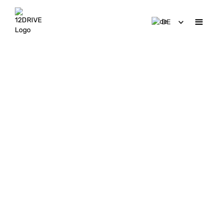
DE
News &
Insights
Aktuelle Beiträge rund um Bike Sharing, E-Mobilität und
nachhaltige Stadtlogistik.