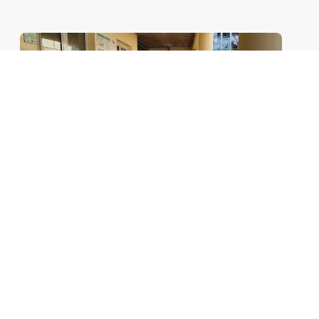
Bewegung Umdenken bei den
Stadtwerken Norderstedt
Weiterlesen