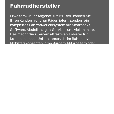
Fahrradhersteller
Erweitern Sie Ihr Angebot! Mit 12DRIVE können Sie
Ihren Kunden nicht nur Räder liefern, sondern ein
komplettes Fahrradverleihsystem mit Smartlocks,
Software, Abstellanlagen, Services und vielem mehr.
Das macht Sie zu einem attraktiven Anbieter für
Kommunen oder Unternehmen, die im Rahmen von
Mobilitätskonzepten ihren Bürgern, Mitarbeitern oder
Gästen Fahrradflotten für Bike Sharing zur Verfügung
stellen.
Fahrradwerkstätten
Begeistern Sie Ihre Businesskunden für 12DRIVE und
werden Sie unser Servicepartner vor Ort. Wir arbeiten
heute bereits mit Unternehmen und Kommunen in
ganz Deutschland zusammen. Reparaturleistungen