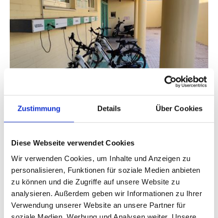
Zustimmung
Details
Über Cookies
“Bewegung Umdenken” (means Rethink Movement) the
City of Norderstedt demonstrate modern and sustainable
Diese Webseite verwendet Cookies
mobility with the help of 12 DRIVE. Since 2022, 115
Wir verwenden Cookies, um Inhalte und Anzeigen zu
bicycles with electric support, so-called pedelecs, have
personalisieren, Funktionen für soziale Medien anbieten
been available free of charge to around 2,000 employees
zu können und die Zugriffe auf unsere Website zu
of the municipal utilities, the city administration and
analysieren. Außerdem geben wir Informationen zu Ihrer
other municipal companies at eight publicly accessible
Verwendung unserer Website an unsere Partner für
locations with loading bars. The vehicles are used for
soziale Medien, Werbung und Analysen weiter. Unsere
journeys for business purposes as well as for the journey